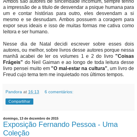
Ambos são autores de sinceridade incomum, sempre tenho
a impressão de a titulo de desvendar a psique humana para
um e contar histórias para outro, eles desvendam a si
mesmo e se desnudam. Ambos possuem a coragem para
expor seus ideais e isso de muitas formas me cativa como
leitora e ser humano.
Nesse dia de Natal decidi escrever sobre esses dois
autores, ou melhor, sobre livros desse autores porque nessa
manhã acabei de ler os volumes 1 e 2 do livro
"Coisas
Frágeis"
do Neil Gaiman e ao longo de toda leitura desse
livro pensei muito em
"O mal-estar na cultura"
, um livro de
Freud cujo tema tem me inquietado nos últimos tempos.
Pandora
at
16:13
6 comentários:
Compartilhar
domingo, 13 de dezembro de 2015
Exposição Fernando Pessoa - Uma
Coleção