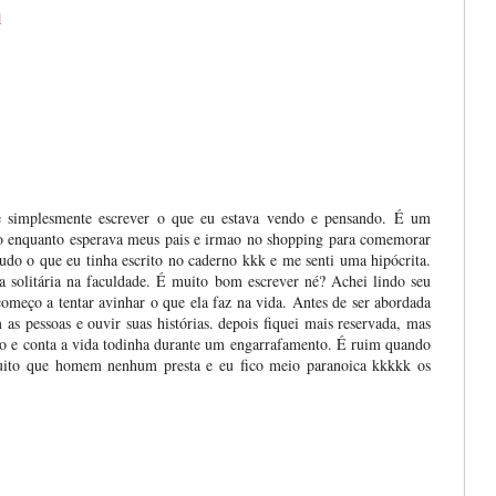
1
e simplesmente escrever o que eu estava vendo e pensando. É um
o enquanto esperava meus pais e irmao no shopping para comemorar
tudo o que eu tinha escrito no caderno kkk e me senti uma hipócrita.
a solitária na faculdade. É muito bom escrever né? Achei lindo seu
começo a tentar avinhar o que ela faz na vida. Antes de ser abordada
s pessoas e ouvir suas histórias. depois fiquei mais reservada, mas
o e conta a vida todinha durante um engarrafamento. É ruim quando
muito que homem nenhum presta e eu fico meio paranoica kkkkk os