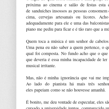
próxima ao cinema e salão de festas esta
de sanduíches insossos as pessoas consomem c
cima, cervejas artesanais ou licores. Ach
adequadamente para ele e uma das balconista
piano me pediu para ficar e é tão raro que a m
Quem toca a música é um senhor de cabelos 
Uma pena eu não saber a quem pertence, o qu
qual foi composta. No fundo acho que o que 
que deveria é essa minha incapacidade de ler
musical irritante.
Mas, não é minha ignorância que vai me imped
Ao lado do pianista há mais três senho
eles papeiam como se não houvesse amanhã.
É bonito, me deu vontade de especular, eles s
cursado a universidade juntos, comparecido 