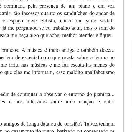
 é dominada pela presença de um piano e em vez
afés, tão insossos quanto os sanduíches do andar de
o o espaço meio elitista, nunca me sinto vestida
s já me perguntou se eu trabalho aqui, mas o som do
úsica me peça algo que achei melhor atender e fiquei.
brancos. A música é meio antiga e também doce...
e tem de especial ou o que revela sobre o tempo no
me irrita nas músicas e me faz escuta-las menos do
 o que elas me informam, esse maldito analfabetismo
ir de continuar a observar o entorno do pianista...
res e nos intervalos entre uma canção e outra
ão amigos de longa data ou de ocasião? Talvez tenham
um no casamento do outro, batizado ou consagrado os