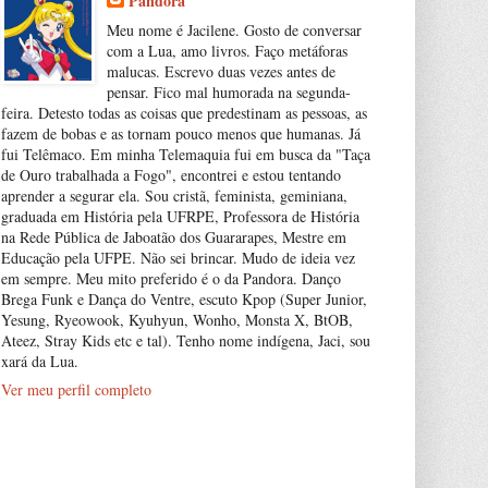
Pandora
Meu nome é Jacilene. Gosto de conversar
com a Lua, amo livros. Faço metáforas
malucas. Escrevo duas vezes antes de
pensar. Fico mal humorada na segunda-
feira. Detesto todas as coisas que predestinam as pessoas, as
fazem de bobas e as tornam pouco menos que humanas. Já
fui Telêmaco. Em minha Telemaquia fui em busca da "Taça
de Ouro trabalhada a Fogo", encontrei e estou tentando
aprender a segurar ela. Sou cristã, feminista, geminiana,
graduada em História pela UFRPE, Professora de História
na Rede Pública de Jaboatão dos Guararapes, Mestre em
Educação pela UFPE. Não sei brincar. Mudo de ideia vez
em sempre. Meu mito preferido é o da Pandora. Danço
Brega Funk e Dança do Ventre, escuto Kpop (Super Junior,
Yesung, Ryeowook, Kyuhyun, Wonho, Monsta X, BtOB,
Ateez, Stray Kids etc e tal). Tenho nome indígena, Jaci, sou
xará da Lua.
Ver meu perfil completo