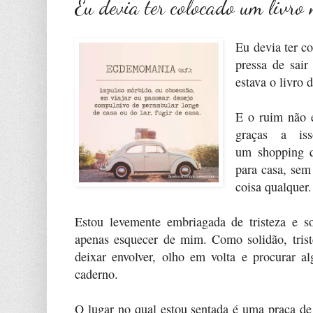
Eu devia ter colocado um livro 
Eu devia ter co
pressa de sair
estava o livro
E o ruim não 
graças a is
um shopping q
para casa, sem
coisa qualquer.
Estou levemente embriagada de tristeza e s
apenas esquecer de mim. Como solidão, tris
deixar envolver, olho em volta e procurar 
caderno.
O lugar no qual estou sentada é uma praça de 