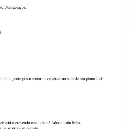
o. Dois abraços.
0
inha a gente possa sentar e conversar ao som de um piano Jaci!
ocê está escrevendo muito bem! Adorei cada linha.
 se se propuser a sê-lo.