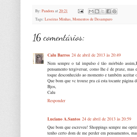
By:
Pandora
at
20:21
Tags:
Leseiras Minhas
,
Momentos de Desamparo
16 comentários:
Calu Barros
24 de abril de 2013 às 20:49
Nem sempre o tal impulso é tão mórbido assim,
pensamento tergiversar, como lhe é de praxe, mas 
toque desconhecido ao momento e também aceitar o co
Que bom que vc trouxe pra cá esta tocante página de
Bjos,
Calu
Responder
Luciano A.Santos
24 de abril de 2013 às 20:59
Que bom que escreveu! Shoppings sempre me opri
tenho certo dom de me perder em pensamentos, mas 