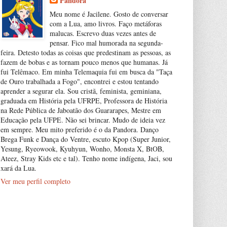
Pandora
Meu nome é Jacilene. Gosto de conversar
com a Lua, amo livros. Faço metáforas
malucas. Escrevo duas vezes antes de
pensar. Fico mal humorada na segunda-
feira. Detesto todas as coisas que predestinam as pessoas, as
fazem de bobas e as tornam pouco menos que humanas. Já
fui Telêmaco. Em minha Telemaquia fui em busca da "Taça
de Ouro trabalhada a Fogo", encontrei e estou tentando
aprender a segurar ela. Sou cristã, feminista, geminiana,
graduada em História pela UFRPE, Professora de História
na Rede Pública de Jaboatão dos Guararapes, Mestre em
Educação pela UFPE. Não sei brincar. Mudo de ideia vez
em sempre. Meu mito preferido é o da Pandora. Danço
Brega Funk e Dança do Ventre, escuto Kpop (Super Junior,
Yesung, Ryeowook, Kyuhyun, Wonho, Monsta X, BtOB,
Ateez, Stray Kids etc e tal). Tenho nome indígena, Jaci, sou
xará da Lua.
Ver meu perfil completo