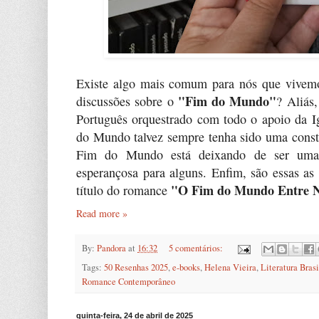
Existe algo mais comum para nós que vivemo
"Fim do Mundo"
discussões sobre o
? Aliás
Português orquestrado com todo o apoio da I
do Mundo talvez sempre tenha sido uma consta
Fim do Mundo está deixando de ser uma a
esperançosa para alguns. Enfim, são essas a
"O Fim do Mundo Entre 
título do romance
Read more »
By:
Pandora
at
16:32
5 comentários:
Tags:
50 Resenhas 2025
,
e-books
,
Helena Vieira
,
Literatura Brasi
Romance Contemporâneo
quinta-feira, 24 de abril de 2025