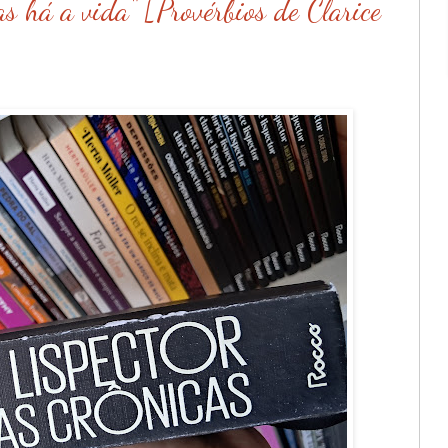
s há a vida" [Provérbios de Clarice