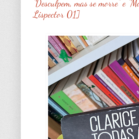
"Desculpem, mas se morre" e "Ma
Lispector 01]